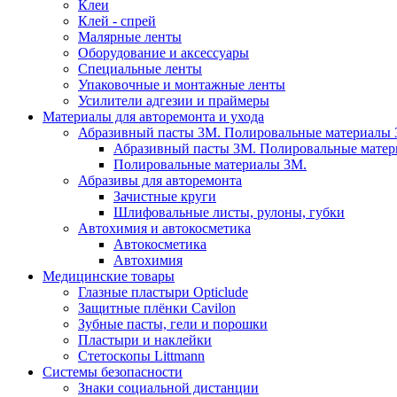
Клеи
Клей - спрей
Малярные ленты
Оборудование и аксессуары
Специальные ленты
Упаковочные и монтажные ленты
Усилители адгезии и праймеры
Материалы для авторемонта и ухода
Абразивный пасты 3М. Полировальные материалы 
Абразивный пасты 3М. Полировальные матер
Полировальные материалы 3М.
Абразивы для авторемонта
Зачистные круги
Шлифовальные листы, рулоны, губки
Автохимия и автокосметика
Автокосметика
Автохимия
Медицинские товары
Глазные пластыри Opticlude
Защитные плёнки Cavilon
Зубные пасты, гели и порошки
Пластыри и наклейки
Стетоскопы Littmann
Системы безопасности
Знаки социальной дистанции