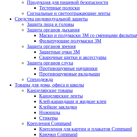
Продукция для пищевой безопасности
Тестерные полоски
Сигнальные и светоотражающие ленты
Средства индивидуальной защиты
Защита лица и головы
Защита органов дыхания
Маски и полумаски 3М со сменными фильтра
Фильтрующие полумаски 3М
Защита органов зрения
Защитные очки 3М
Сварочные щитки и аксессуары
Защита органов слуха
Противошумные наушники
Противошумовые вкладыши
Спецодежда
Товары для дома, офиса и школы
Канцелярские товары
Канцелярские ленты
Клей-карандаши и жидкие клеи
Клейкие закладки
Ножницы
Стикеры
Крепления Command
Крепления для картин и плакатов Command
Крючки Command