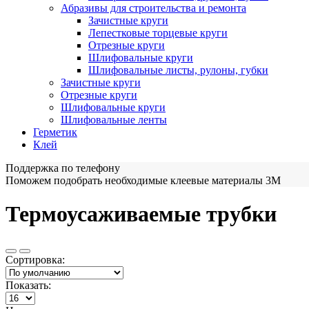
Абразивы для строительства и ремонта
Зачистные круги
Лепестковые торцевые круги
Отрезные круги
Шлифовальные круги
Шлифовальные листы, рулоны, губки
Зачистные круги
Отрезные круги
Шлифовальные круги
Шлифовальные ленты
Герметик
Клей
Поддержка по телефону
Поможем подобрать необходимые клеевые материалы 3М
Термоусаживаемые трубки
Сортировка:
Показать: