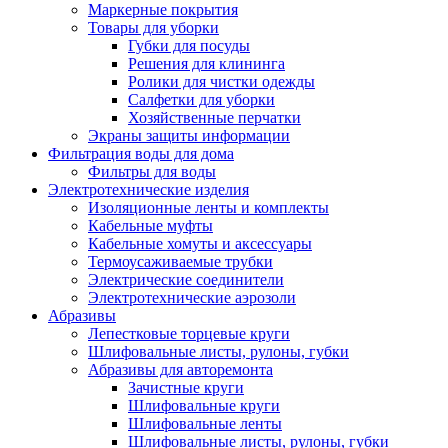
Маркерные покрытия
Товары для уборки
Губки для посуды
Решения для клининга
Ролики для чистки одежды
Салфетки для уборки
Хозяйственные перчатки
Экраны защиты информации
Фильтрация воды для дома
Фильтры для воды
Электротехнические изделия
Изоляционные ленты и комплекты
Кабельные муфты
Кабельные хомуты и аксессуары
Термоусаживаемые трубки
Электрические соединители
Электротехнические аэрозоли
Абразивы
Лепестковые торцевые круги
Шлифовальные листы, рулоны, губки
Абразивы для авторемонта
Зачистные круги
Шлифовальные круги
Шлифовальные ленты
Шлифовальные листы, рулоны, губки