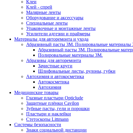
Клеи
Клей - спрей
Малярные ленты
Оборудование и аксессуары
Специальные ленты
Упаковочные и монтажные ленты
Усилители адгезии и праймеры
Материалы для авторемонта и ухода
Абразивный пасты 3М. Полировальные материалы 
Абразивный пасты 3М. Полировальные матер
Полировальные материалы 3М.
Абразивы для авторемонта
Зачистные круги
Шлифовальные листы, рулоны, губки
Автохимия и автокосметика
Автокосметика
Автохимия
Медицинские товары
Глазные пластыри Opticlude
Защитные плёнки Cavilon
Зубные пасты, гели и порошки
Пластыри и наклейки
Стетоскопы Littmann
Системы безопасности
Знаки социальной дистанции