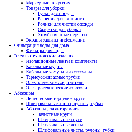
Маркерные покрытия
Товары для уборки
Губки для посуды
Решения для клининга
Ролики для чистки одежды
Салфетки для уборки
Хозяйственные перчатки
Экраны защиты информации
Фильтрация воды для дома
Фильтры для воды
Электротехнические изделия
Изоляционные ленты и комплекты
Кабельные муфты
Кабельные хомуты и аксессуары
Термоусаживаемые трубки
Электрические соединители
Электротехнические аэрозоли
Абразивы
Лепестковые торцевые круги
Шлифовальные листы, рулоны, губки
Абразивы для авторемонта
Зачистные круги
Шлифовальные круги
Шлифовальные ленты
Шлифовальные листы, рулоны, губки