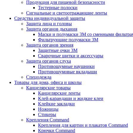
Продукция для пищевой безопасности
Тестерные полоски
Сигнальные и светоотражающие ленты
Средства индивидуальной защиты
Защита лица и головы
Защита органов дыхания
Маски и полумаски 3М со сменными фильтра
Фильтрующие полумаски 3М
Защита органов зрения
Защитные очки 3М
Сварочные щитки и аксессуары
Защита органов слуха
Противошумные наушники
Противошумовые вкладыши
Спецодежда
Товары для дома, офиса и школы
Канцелярские товары
Канцелярские ленты
Клей-карандаши и жидкие клеи
Клейкие закладки
Ножницы
Стикеры
Крепления Command
Крепления для картин и плакатов Command
Крючки Command