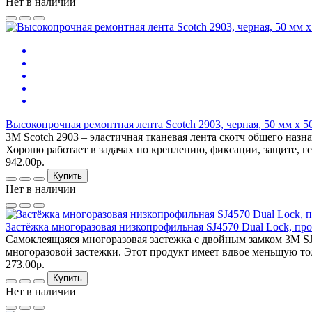
Нет в наличии
Высокопрочная ремонтная лента Scotch 2903, черная, 50 мм x 5
3M Scotch 2903 – эластичная тканевая лента скотч общего наз
Хорошо работает в задачах по креплению, фиксации, защите, г
942.00р.
Купить
Нет в наличии
Застёжка многоразовая низкопрофильная SJ4570 Dual Lock, проз
Самоклеящаяся многоразовая застежка с двойным замком 3M SJ
многоразовой застежки. Этот продукт имеет вдвое меньшую то
273.00р.
Купить
Нет в наличии