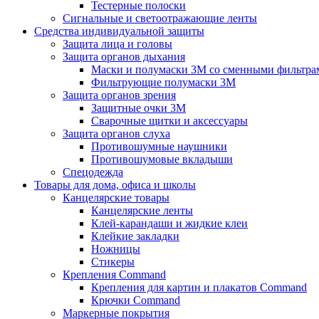
Тестерные полоски
Сигнальные и светоотражающие ленты
Средства индивидуальной защиты
Защита лица и головы
Защита органов дыхания
Маски и полумаски 3М со сменными фильтра
Фильтрующие полумаски 3М
Защита органов зрения
Защитные очки 3М
Сварочные щитки и аксессуары
Защита органов слуха
Противошумные наушники
Противошумовые вкладыши
Спецодежда
Товары для дома, офиса и школы
Канцелярские товары
Канцелярские ленты
Клей-карандаши и жидкие клеи
Клейкие закладки
Ножницы
Стикеры
Крепления Command
Крепления для картин и плакатов Command
Крючки Command
Маркерные покрытия