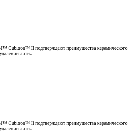
3M™ Cubitron™ II подтверждают преимущества керамического
удалении литн..
3M™ Cubitron™ II подтверждают преимущества керамического
удалении литн..