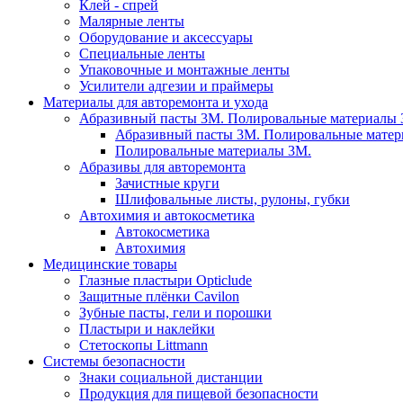
Клей - спрей
Малярные ленты
Оборудование и аксессуары
Специальные ленты
Упаковочные и монтажные ленты
Усилители адгезии и праймеры
Материалы для авторемонта и ухода
Абразивный пасты 3М. Полировальные материалы 
Абразивный пасты 3М. Полировальные матер
Полировальные материалы 3М.
Абразивы для авторемонта
Зачистные круги
Шлифовальные листы, рулоны, губки
Автохимия и автокосметика
Автокосметика
Автохимия
Медицинские товары
Глазные пластыри Opticlude
Защитные плёнки Cavilon
Зубные пасты, гели и порошки
Пластыри и наклейки
Стетоскопы Littmann
Системы безопасности
Знаки социальной дистанции
Продукция для пищевой безопасности