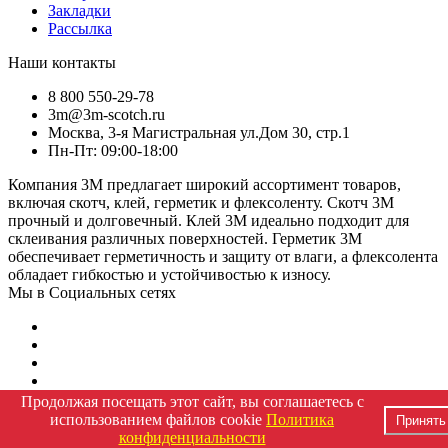
Закладки
Рассылка
Наши контакты
8 800 550-29-78
3m@3m-scotch.ru
Москва, 3-я Магистральная ул.Дом 30, стр.1
Пн-Пт: 09:00-18:00
Компания 3M предлагает широкий ассортимент товаров,
включая скотч, клей, герметик и флексоленту. Скотч 3M
прочный и долговечный. Клей 3M идеально подходит для
склеивания различных поверхностей. Герметик 3M
обеспечивает герметичность и защиту от влаги, а флексолента
обладает гибкостью и устойчивостью к износу.
Мы в Социальных сетях
Продолжая посещать этот сайт, вы соглашаетесь с
Работает на
OCStore LiveOpencart
использованием файлов cookie
Политика
Принять
3м скотч © 2026
конфиденциальности