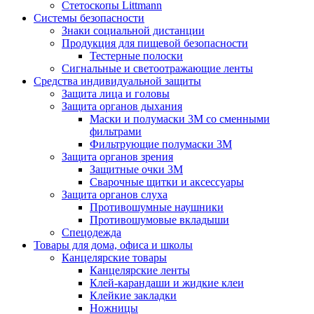
Стетоскопы Littmann
Системы безопасности
Знаки социальной дистанции
Продукция для пищевой безопасности
Тестерные полоски
Сигнальные и светоотражающие ленты
Средства индивидуальной защиты
Защита лица и головы
Защита органов дыхания
Маски и полумаски 3М со сменными
фильтрами
Фильтрующие полумаски 3М
Защита органов зрения
Защитные очки 3М
Сварочные щитки и аксессуары
Защита органов слуха
Противошумные наушники
Противошумовые вкладыши
Спецодежда
Товары для дома, офиса и школы
Канцелярские товары
Канцелярские ленты
Клей-карандаши и жидкие клеи
Клейкие закладки
Ножницы