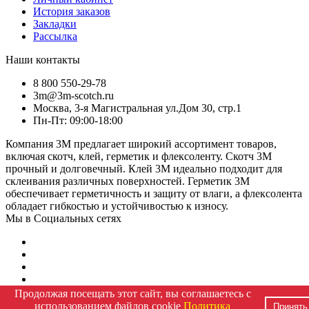
История заказов
Закладки
Рассылка
Наши контакты
8 800 550-29-78
3m@3m-scotch.ru
Москва, 3-я Магистральная ул.Дом 30, стр.1
Пн-Пт: 09:00-18:00
Компания 3M предлагает широкий ассортимент товаров,
включая скотч, клей, герметик и флексоленту. Скотч 3M
прочный и долговечный. Клей 3M идеально подходит для
склеивания различных поверхностей. Герметик 3M
обеспечивает герметичность и защиту от влаги, а флексолента
обладает гибкостью и устойчивостью к износу.
Мы в Социальных сетях
Продолжая посещать этот сайт, вы соглашаетесь с
Работает на
OCStore LiveOpencart
использованием файлов cookie
Политика
Принять