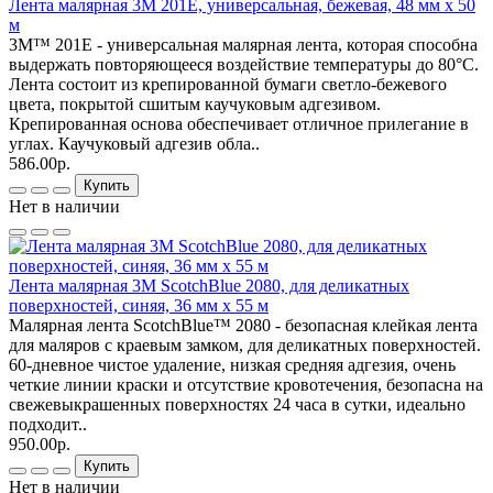
Лента малярная 3М 201E, универсальная, бежевая, 48 мм х 50
м
3M™ 201E - универсальная малярная лента, которая способна
выдержать повторяющееся воздействие температуры до 80°C.
Лента состоит из крепированной бумаги светло-бежевого
цвета, покрытой сшитым каучуковым адгезивом.
Крепированная основа обеспечивает отличное прилегание в
углах. Каучуковый адгезив обла..
586.00р.
Купить
Нет в наличии
Лента малярная 3М ScotchBlue 2080, для деликатных
поверхностей, синяя, 36 мм x 55 м
Малярная лента ScotchBlue™ 2080 - безопасная клейкая лента
для маляров с краевым замком, для деликатных поверхностей.
60-дневное чистое удаление, низкая средняя адгезия, очень
четкие линии краски и отсутствие кровотечения, безопасна на
свежевыкрашенных поверхностях 24 часа в сутки, идеально
подходит..
950.00р.
Купить
Нет в наличии