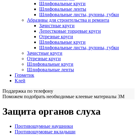
Шлифовальные круги
Шлифовальные ленты
Шлифовальные листы, рулоны, губки
Абразивы для строительства и ремонта
Зачистные круги
Лепестковые торцевые круги
Отрезные круги
Шлифовальные круги
Шлифовальные листы, рулоны, губки
Зачистные круги
Отрезные круги
Шлифовальные круги
Шлифовальные ленты
Герметик
Клей
Поддержка по телефону
Поможем подобрать необходимые клеевые материалы 3М
Защита органов слуха
Противошумные наушники
Противошумовые вкладыши