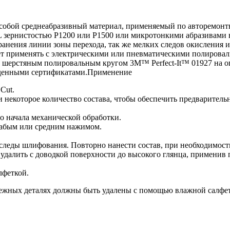
ет собой среднеабразивный материал, применяемый по авторемон
зернистостью P1200 или P1500 или микротонкими абразивами в 
ранения линии зоны перехода, так же мелких следов окисления 
ет применять с электрическими или пневматическими полировал
 шерстяным полировальным кругом 3M™ Perfect-It™ 01927 на 
жденными сертификатами.Применение
Cut.
 некоторое количество состава, чтобы обеспечить предваритель
о начала механической обработки.
слабым или средним нажимом.
 следы шлифования. Повторно нанести состав, при необходимост
удалить с доводкой поверхности до высокого глянца, применив 
лфеткой.
межных деталях должны быть удалены с помощью влажной салф