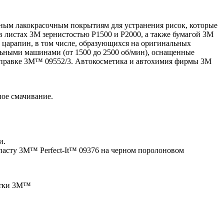
тным лакокрасочным покрытиям для устранения рисок, которые
листах 3M зернистостью P1500 и P2000, а также бумагой 3M
и царапин, в том числе, образующихся на оригинальных
ьными машинами (от 1500 до 2500 об/мин), оснащенные
оправке 3M™ 09552/3. Автокосметика и автохимия фирмы 3М
ное смачивание.
и.
пасту 3M™ Perfect-It™ 09376 на черном поролоновом
етки 3M™