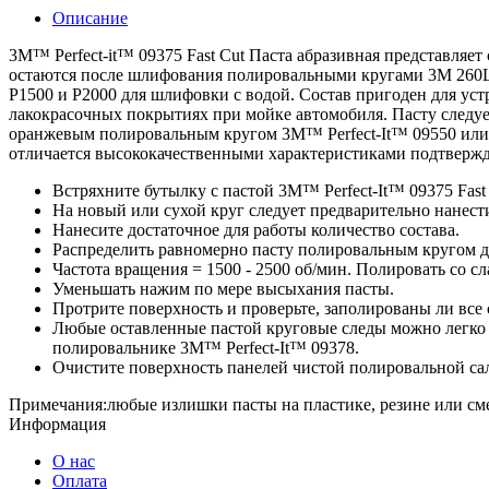
Описание
3M™ Perfect-it™ 09375 Fast Cut Паста абразивная представля
остаются после шлифования полировальными кругами 3M 260L 
P1500 и P2000 для шлифовки с водой. Состав пригоден для уст
лакокрасочных покрытиях при мойке автомобиля. Пасту следу
оранжевым полировальным кругом 3M™ Perfect-It™ 09550 или
отличается высококачественными характеристиками подтвер
Встряхните бутылку с пастой 3M™ Perfect-It™ 09375 Fast 
На новый или сухой круг следует предварительно нанести
Нанесите достаточное для работы количество состава.
Распределить равномерно пасту полировальным кругом д
Частота вращения = 1500 - 2500 об/мин. Полировать со 
Уменьшать нажим по мере высыхания пасты.
Протрите поверхность и проверьте, заполированы ли все
Любые оставленные пастой круговые следы можно легко 
полировальнике 3M™ Perfect-It™ 09378.
Очистите поверхность панелей чистой полировальной са
Примечания:любые излишки пасты на пластике, резине или с
Информация
О нас
Оплата