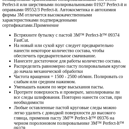
Perfect-it или шерстяными полировальниками 01927 Perfect-it и
оправками 09552/3 Perfect-it. Автокосметика и автохимия
фирмы 3М отличается высококачественными
характеристиками подтвержденными
сертификатами.Применение
Встряхните бутылку с пастой 3M™ Perfect-It™ 09374
FastCut.
На новый или сухой круг следует предварительно
нанести некоторое количество состава, чтобы
обеспечить предварительное смачивание.
Нанесите достаточное для работы количество состава.
Распределить равномерно пасту полировальным кругом
до начала механической обработки
Частота вращения = 1500 - 2500 об/мин. Полировать со
слабым или средним нажимом.
Уменьшать нажим по мере высыхания пасты.
Протрите поверхность и проверьте, заполированы ли
все следы шлифования. Повторно нанести состав, при
необходимости
Любые оставленные пастой круговые следы можно
легко удалить с доводкой поверхности до высокого
глянца, применив пасту 3M™ Perfect-It™ 09376 на
черном поролоновом полировальнике 3M™ Perfect-It™
09378.