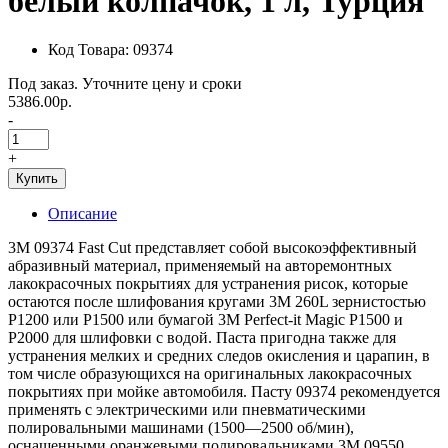
белый колпачок, 1 л, Турция
Код Товара: 09374
Под заказ. Уточните цену и сроки
5386.00р.
-
+
Купить
Описание
3М 09374 Fast Cut представляет собой высокоэффективный
абразивный материал, применяемый на авторемонтных
лакокрасочных покрытиях для устранения рисок, которые
остаются после шлифования кругами 3M 260L зернистостью
P1200 или P1500 или бумагой 3M Perfect-it Magic P1500 и
P2000 для шлифовки с водой. Паста пригодна также для
устранения мелких и средних следов окисления и царапин, в
том числе образующихся на оригинальных лакокрасочных
покрытиях при мойке автомобиля. Пасту 09374 рекомендуется
применять с электрическими или пневматическими
полировальными машинами (1500—2500 об/мин),
оснащенными оранжевыми полировальниками 3M 09550