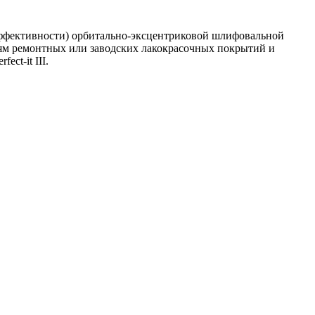
я эффективности) орбитально-эксцентриковой шлифовальной
тям ремонтных или заводских лакокрасочных покрытий и
ct-it III.