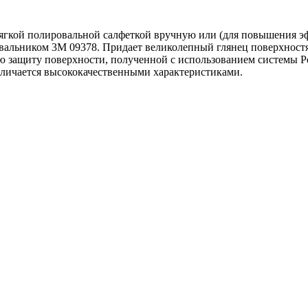
ния мягкой полировальной салфеткой вручную или (для повышени
ровальником 3М 09378. Придает великолепный глянец поверхнос
защиту поверхности, полученной с использованием системы Perfe
личается высококачественными характеристиками.