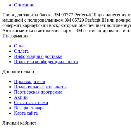
Описание
Паста для защиты блеска 3М 09377 Perfect-it III для нанесе
машинкой с полировальником 3М 05729 Perfectit III или поли
содержит карнаубский воск, который обеспечивает долговечную 
Автокосметика и автохимия фирмы 3М сертифицированна и от
Информация
О нас
Оплата
Информация о доставке
Политика конфиденциальности
Дополнительно
Производители
Подарочные сертификаты
Партнёрская программа
Акции
Связаться с нами
Возврат товара
Карта сайта
Личный кабинет