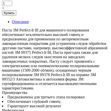
+
Купить
Описание
Паста 3M Perfect-It III для машинного полирования
обеспечивает исключительно высокий глянец и
предназначена для применения по авторемонтным
лакокрасочным покрытиям для устранения следов обработки
другими пастами, например, высокоэффективной абразивной
пастой 3M 09375 Perfect-It III. Паста пригодна также для
удаления мелких следов окисления на заводских
лакокрасочных покрытиях. Пасту следует применять с
электрическими или пневматическими полировальными
машинами (1500-2000 об/мин), оснащенных черным
полировальником 3M 09378 Perfect-It III на оправке 3M
09552/3 Автокосметика и автохимия фирмы 3М
сертифицированна и отличается высококачественными
характеристиками.
Преимущества
Предназначена для третьего этапа полировки
Обеспечивает глубокий глянец
Гарантирует высокий результат
Информация