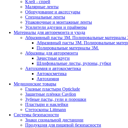
Клей - спрей
Малярные ленты
Оборудование и аксессуары
Специальные ленты
Упаковочные и монтажные ленты
Усилители адгезии и праймеры
Материалы для авторемонта и ухода
Абразивный пасты 3М. Полировальные материалы 
Абразивный пасты 3М. Полировальные матер
Полировальные материалы 3М.
Абразивы для авторемонта
Зачистные круги
Шлифовальные листы, рулоны, губки
Автохимия и автокосметика
Автокосметика
Автохимия
Медицинские товары
Глазные пластыри Opticlude
Защитные плёнки Cavilon
Зубные пасты, гели и порошки
Пластыри и наклейки
Стетоскопы Littmann
Системы безопасности
Знаки социальной дистанции
Продукция для пищевой безопасности