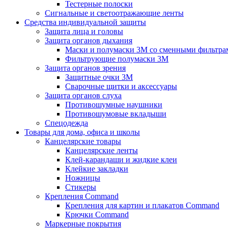
Тестерные полоски
Сигнальные и светоотражающие ленты
Средства индивидуальной защиты
Защита лица и головы
Защита органов дыхания
Маски и полумаски 3М со сменными фильтра
Фильтрующие полумаски 3М
Защита органов зрения
Защитные очки 3М
Сварочные щитки и аксессуары
Защита органов слуха
Противошумные наушники
Противошумовые вкладыши
Спецодежда
Товары для дома, офиса и школы
Канцелярские товары
Канцелярские ленты
Клей-карандаши и жидкие клеи
Клейкие закладки
Ножницы
Стикеры
Крепления Command
Крепления для картин и плакатов Command
Крючки Command
Маркерные покрытия