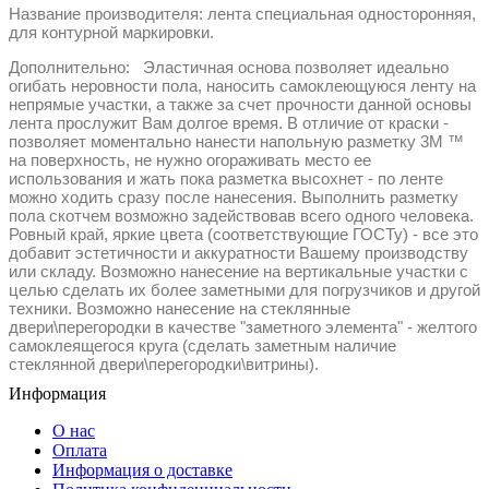
Название производителя: лента специальная односторонняя,
для контурной маркировки.
Дополнительно: Эластичная основа позволяет идеально
огибать неровности пола, наносить самоклеющуюся ленту на
непрямые участки, а также за счет прочности данной основы
лента прослужит Вам долгое время. В отличие от краски -
позволяет моментально нанести напольную разметку 3М ™
на поверхность, не нужно огораживать место ее
использования и жать пока разметка высохнет - по ленте
можно ходить сразу после нанесения. Выполнить разметку
пола скотчем возможно задействовав всего одного человека.
Ровный край, яркие цвета (соответствующие ГОСТу) - все это
добавит эстетичности и аккуратности Вашему производству
или складу. Возможно нанесение на вертикальные участки с
целью сделать их более заметными для погрузчиков и другой
техники. Возможно нанесение на стеклянные
двери\перегородки в качестве "заметного элемента" - желтого
самоклеящегося круга (сделать заметным наличие
стеклянной двери\перегородки\витрины).
Информация
О нас
Оплата
Информация о доставке