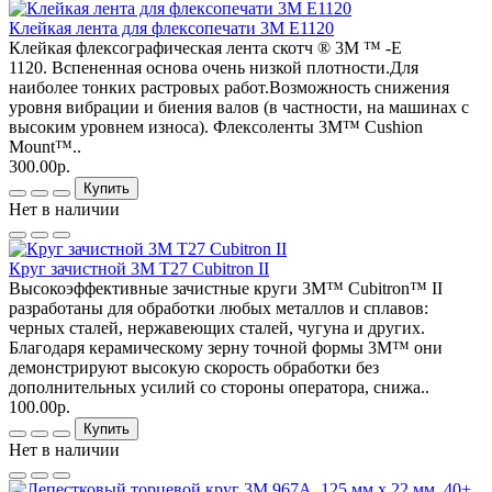
Клейкая лента для флексопечати 3M E1120
Клейкая флексографическая лента скотч ® 3М ™ -E
1120. Вспененная основа очень низкой плотности.Для
наиболее тонких растровых работ.Возможность снижения
уровня вибрации и биения валов (в частности, на машинах с
высоким уровнем износа). Флексоленты 3M™ Cushion
Mount™..
300.00р.
Купить
Нет в наличии
Круг зачистной 3М T27 Cubitron II
Высокоэффективные зачистные круги 3М™ Cubitron™ II
разработаны для обработки любых металлов и сплавов:
черных сталей, нержавеющих сталей, чугуна и других.
Благодаря керамическому зерну точной формы 3M™ они
демонстрируют высокую скорость обработки без
дополнительных усилий со стороны оператора, снижа..
100.00р.
Купить
Нет в наличии