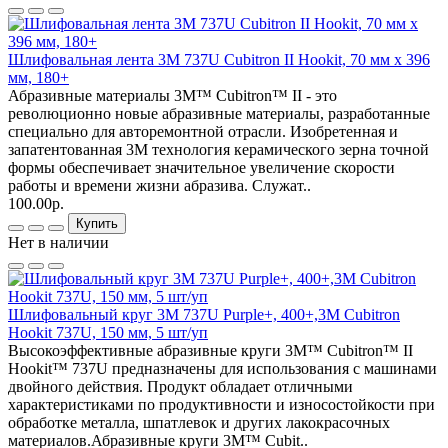
Шлифовальная лента 3М 737U Cubitron II Hookit, 70 мм x 396
мм, 180+
Абразивные материалы 3M™ Cubitron™ II - это
революционно новые абразивные материалы, разработанные
специально для авторемонтной отрасли. Изобретенная и
запатентованная 3M технология керамического зерна точной
формы обеспечивает значительное увеличение скорости
работы и времени жизни абразива. Служат..
100.00р.
Купить
Нет в наличии
Шлифовальный круг 3М 737U Purple+, 400+,3M Cubitron
Hookit 737U, 150 мм, 5 шт/уп
Высокоэффективные абразивные круги 3M™ Cubitron™ II
Hookit™ 737U предназначены для использования с машинами
двойного действия. Продукт обладает отличными
характеристиками по продуктивности и износостойкости при
обработке металла, шпатлевок и других лакокрасочных
материалов.Абразивные круги 3M™ Cubit..