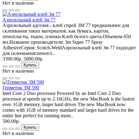
Нет в наличии
Аэрозольный клей 3м 77
Аэрозольный адгезив - клей спрей 3М 77 предназначен для
склеивания таких материалов, как бумага, картон,
пенопласты, ткани, пленки.Клей белого цвета.Объемом 650
мл.Название производителя: 3m Super 77 Spray
AdhesiveСерия: Scotch-WeldАэрозольный клей 3м 77 подходит
для склеивания:пенопл..
3390.00р.
5000.00р.
Купить
Нет в наличии
Герметик 3М 590
Intel Core 2 Duo processor Powered by an Intel Core 2 Duo
processor at speeds up to 2.16GHz, the new MacBook is the fastest
ever. 1GB memory, larger hard drives The new MacBook now
comes with 1GB of memory standard and larger hard drives for the
entire line perfect for running more..
500.00р.
Купить
Нет в наличии