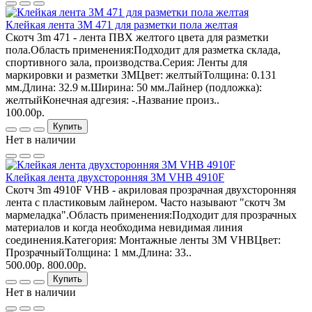
Клейкая лента 3М 471 для разметки пола желтая
Скотч 3m 471 - лента ПВХ желтого цвета для разметки
пола.Область применения:Подходит для разметка склада,
спортивного зала, производства.Серия: Ленты для
маркировки и разметки 3МЦвет: желтыйТолщина: 0.131
мм.Длина: 32.9 м.Ширина: 50 мм.Лайнер (подложка):
желтыйКонечная адгезия: -.Название произ..
100.00р.
Купить
Нет в наличии
Клейкая лента двухсторонняя 3М VHB 4910F
Скотч 3m 4910F VHB - акриловая прозрачная двухсторонняя
лента с пластиковым лайнером. Часто называют "скотч 3м
мармеладка".Область применения:Подходит для прозрачных
материалов и когда необходима невидимая линия
соединения.Категория: Монтажные ленты 3М VHBЦвет:
ПрозрачныйТолщина: 1 мм.Длина: 33..
500.00р.
800.00р.
Купить
Нет в наличии